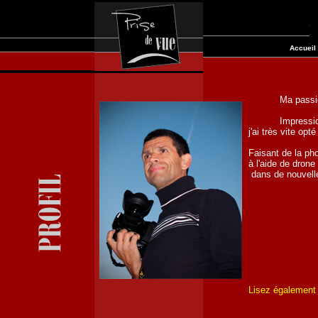
Accueil
           Ma pass
           Impres
j'ai très vite opt
Faisant de la ph
à l'aide de drone
 dans de nouvelle
                    
Lisez également 